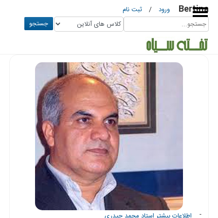
Bertina
ورود
/
ثبت نام
جستجو
موسسه
سماع
قلم
استاد
محمد
حیدری
موسسه
استاد
-
اطلاعات بیشتر استاد محمد حیدری
علی