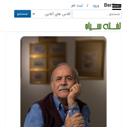
Bertina
ورود
/
ثبت نام
جستجو
موسسه
سماع
قلم
استاد
محمد
حیدری
موسسه
استاد
علی