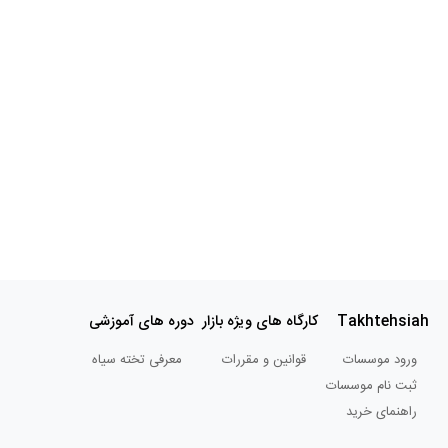
صغری
حسینی
موسسه
استاد
کاشیان
موسسه
استاد
حجت
الله
شکیبا
Takhtehsiah
کارگاه های ویژه بازار
دوره های آموزشی
موسسه
ورود موسسات
قوانین و مقررات
معرفی تخته سیاه
سنار
ثبت نام موسسات
راهنمای خرید