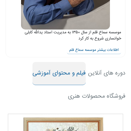
شیرازی
موسسه
استاد
موسسه سماع قلم از سال ۱۳۵۰ به مدیریت استاد یدالله کابلی
مهدی
خوانساری شروع به کار کرد
فلاح
اطلاعات بیشتر موسسه سماع قلم
موسسه
نقش و
دوره های آنلاین
فیلم و محتوای آموزشی
خط
موسسه
استاد
فروشگاه محصولات هنری
مجتبی
ملک
زاده
موسسه