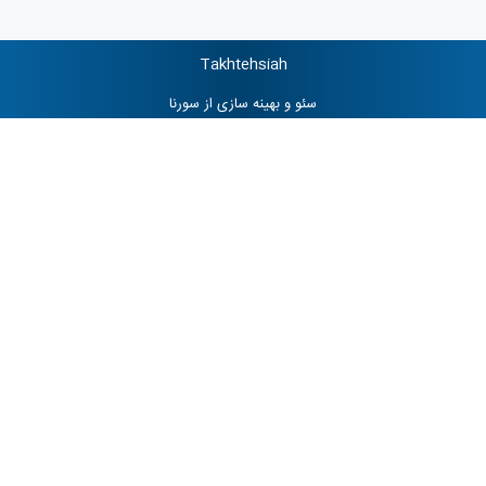
Takhtehsiah
سئو
و
بهینه سازی
از
سورنا