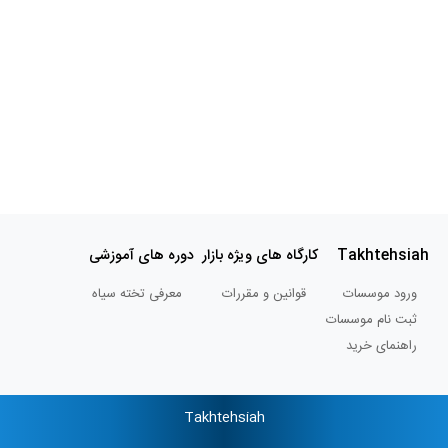
آموزش
خط
نستعلیق
آموزش
خط
شکسته
نستعلیق
آموزش
Takhtehsiah
کارگاه های ویژه بازار
دوره های آموزشی
نقاشیخط
ورود موسسات
قوانین و مقررات
معرفی تخته سیاه
ثبت نام موسسات
راهنمای خرید
فیلم
های
Takhtehsiah
آموزشی