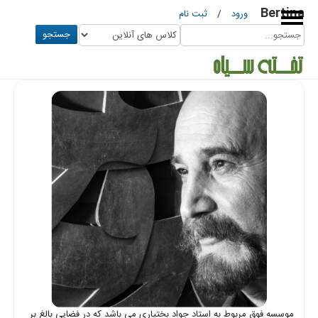
Bertina
ورود
/
ثبت نام
جستجو
موسسه
سماع
قلم
استاد
محمد
حیدری
موسسه
استاد
موسسه فوق مربوط به استاد جواد بختیاری می باشد که در فضایی بالغ بر
علی